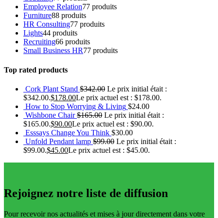
Employee Relation
7
7 produits
Furniture
8
8 produits
HR Consulting
7
7 produits
Lights
4
4 produits
Recruiting
6
6 produits
Small Business HR
7
7 produits
Top rated products
Cork Plant Stand
$
342.00
Le prix initial était :
$342.00.
$
178.00
Le prix actuel est : $178.00.
How to Stop Worrying & Living
$
24.00
Wishbone Chair
$
165.00
Le prix initial était :
$165.00.
$
90.00
Le prix actuel est : $90.00.
Esssays Change You Think
$
30.00
Unfold Pendant lamp
$
99.00
Le prix initial était :
$99.00.
$
45.00
Le prix actuel est : $45.00.
Rejoignez notre liste de diffusion
Pour recevoir nos actualités et mises à jour directement dans votre