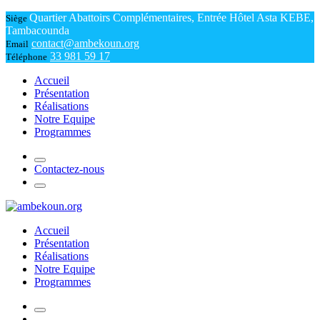
Quartier Abattoirs Complémentaires, Entrée Hôtel Asta KEBE,
Siège
Tambacounda
contact@ambekoun.org
Email
33 981 59 17
Téléphone
Accueil
Présentation
Réalisations
Notre Equipe
Programmes
Contactez-nous
Accueil
Présentation
Réalisations
Notre Equipe
Programmes