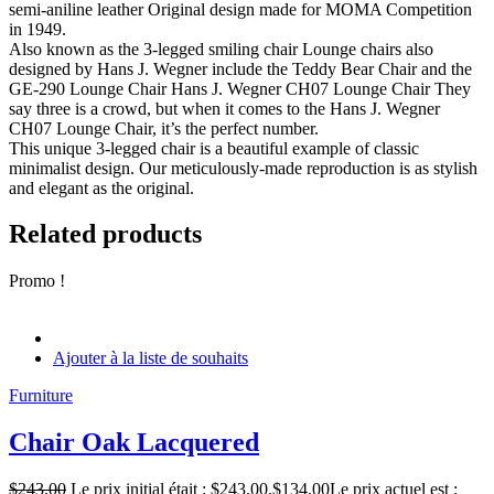
semi-aniline leather Original design made for MOMA Competition
in 1949.
Also known as the 3-legged smiling chair Lounge chairs also
designed by Hans J. Wegner include the Teddy Bear Chair and the
GE-290 Lounge Chair Hans J. Wegner CH07 Lounge Chair They
say three is a crowd, but when it comes to the Hans J. Wegner
CH07 Lounge Chair, it’s the perfect number.
This unique 3-legged chair is a beautiful example of classic
minimalist design. Our meticulously-made reproduction is as stylish
and elegant as the original.
Related products
Promo !
Ajouter à la liste de souhaits
Furniture
Chair Oak Lacquered
$
243.00
Le prix initial était : $243.00.
$
134.00
Le prix actuel est :