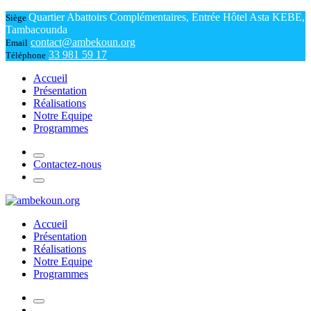
Quartier Abattoirs Complémentaires, Entrée Hôtel Asta KEBE,
Siège
Tambacounda
contact@ambekoun.org
Email
33 981 59 17
Téléphone
Accueil
Présentation
Réalisations
Notre Equipe
Programmes
Contactez-nous
Accueil
Présentation
Réalisations
Notre Equipe
Programmes